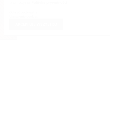
promocyjne.
Polityka prywatności
Temat? PRL. Tak się wciągnęliśmy, że zapomnieliśmy, w
którym roku żyjemy. Dobra zabawa trwała u nas wiele
Odrzuć opcjonalne
godzin. Researche, kolaże, rysunki... i powstaje z tego –
Ustawienia cookies
uszyta całkiem współcześnie, ale na miarę PRL – seria
AKCEPTUJĘ WSZYSTKO
plakatów nawiązujących do powojennej kultury jazzowej.
Takie zadania lubimy najbardziej.
W realizacji zastosowaliśmy charakterystyczne dla tego
okresu kolory, a grafiki wykonane w przeróżnych
technikach zmieszaliśmy ze sobą. PRL uwielbiał collage.